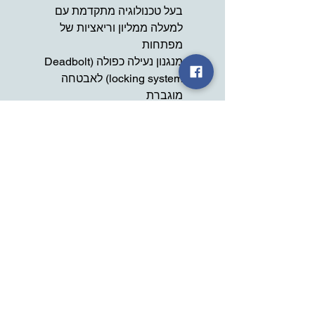
בעל טכנולוגיה מתקדמת עם
למעלה ממליון וריאציות של
מפתחות
מנגנון נעילה כפולה (Deadbolt
locking system) לאבטחה
מוגברת
המנעול נבדק במעבדת Sold
Secure הבריטית וקיבל דירוג
Gold, הגבוה ביותר
כולל FLEXFRAME-U
BRACKET המאפשר כניסה
נוחה ורב-כיוונית למנעול
כיסוי נגד אבק המגן ומאריך את
חיי הצילינדר
מימדים: 10.2x29.2 ס"מ
התקן חיבור לאופניים
3 מפתחות - אחד מהם עם פנס